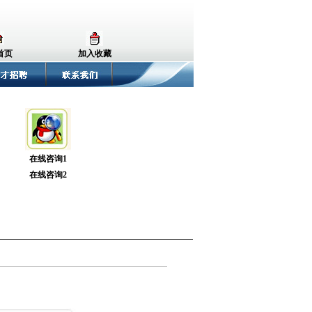
首页
加入收藏
在线咨询1
在线咨询2