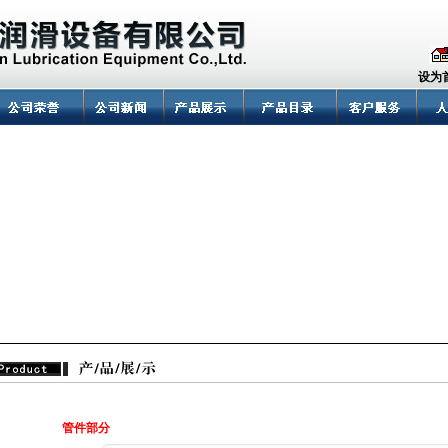
设为
管件部分