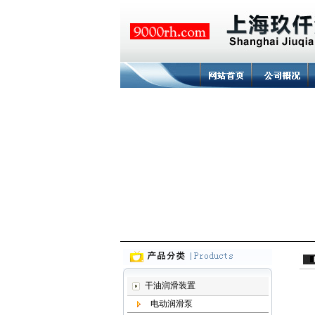
干油润滑装置
电动润滑泵