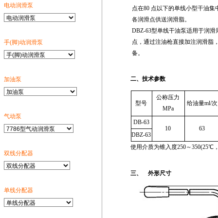
电动润滑泵
点在80 点以下的单线小型干油
各润滑点供送润滑脂。
DBZ-63型单线干油泵适用于润
点，通过注油枪直接加注润滑脂
手(脚)动润滑泵
备。
二、技术参数
加油泵
公称压力
型号
给油量ml/次
MPa
气动泵
DB-63
10
63
DBZ-63
使用介质为锥入度250～350(25℃，15
双线分配器
三、 
单线分配器